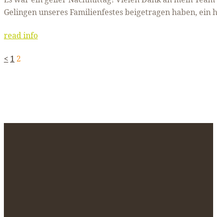
Gelingen unseres Familienfestes beigetragen haben, ein 
read info
Page
Page
<
1
2
Seitennummerierung
der
Beiträge